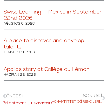
Swiss Learning in Mexico in September
22nd 2026
AĞUSTOS 6, 2026
A place to discover and develop
talents.
TEMMUZ 29, 2026
Apollo’s story at Collège du Léman
HAZIRAN 22, 2026
SONRAKI
ÖNCESI
CHAMPITTET ÖĞRENCILERI, SWISS MATURITY 2023 SINAVINDA 0,1'LIK BIR BAŞARI ORANI ELDE ETTI (TP3T).
Brillantmont Uluslararası Okulu – 140 yaşında ve hala 