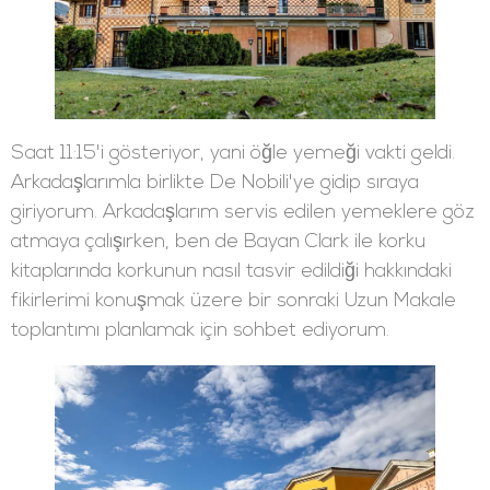
Saat 11:15'i gösteriyor, yani öğle yemeği vakti geldi.
Arkadaşlarımla birlikte De Nobili'ye gidip sıraya
giriyorum. Arkadaşlarım servis edilen yemeklere göz
atmaya çalışırken, ben de Bayan Clark ile korku
kitaplarında korkunun nasıl tasvir edildiği hakkındaki
fikirlerimi konuşmak üzere bir sonraki Uzun Makale
toplantımı planlamak için sohbet ediyorum.