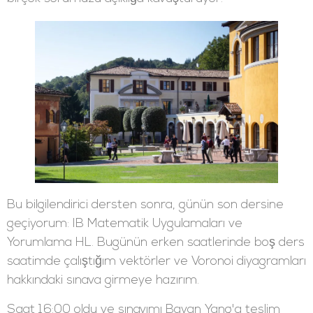
Bu bilgilendirici dersten sonra, günün son dersine
geçiyorum: IB Matematik Uygulamaları ve
Yorumlama HL. Bugünün erken saatlerinde boş ders
saatimde çalıştığım vektörler ve Voronoi diyagramları
hakkındaki sınava girmeye hazırım.
Saat 16:00 oldu ve sınavımı Bayan Yang'a teslim