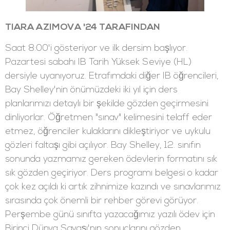
TIARA AZIMOVA '24 TARAFINDAN
Saat 8:00'i gösteriyor ve ilk dersim başlıyor.
Pazartesi sabahı IB Tarih Yüksek Seviye (HL)
dersiyle uyanıyoruz. Etrafımdaki diğer IB öğrencileri,
Bay Shelley'nin önümüzdeki iki yıl için ders
planlarımızı detaylı bir şekilde gözden geçirmesini
dinliyorlar. Öğretmen "sınav" kelimesini telaff eder
etmez, öğrenciler kulaklarını dikleştiriyor ve uykulu
gözleri faltaşı gibi açılıyor. Bay Shelley, 12. sınıfın
sonunda yazmamız gereken ödevlerin formatını sık
sık gözden geçiriyor. Ders programı belgesi o kadar
çok kez açıldı ki artık zihnimize kazındı ve sınavlarımız
sırasında çok önemli bir rehber görevi görüyor.
Perşembe günü sınıfta yazacağımız yazılı ödev için
Birinci Dünya Savaşı'nın sonuçlarını gözden