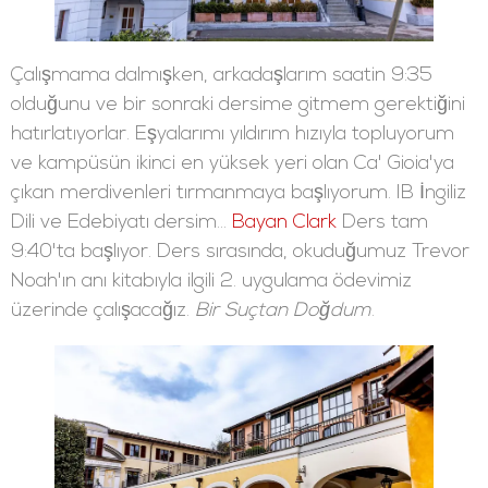
Çalışmama dalmışken, arkadaşlarım saatin 9:35
olduğunu ve bir sonraki dersime gitmem gerektiğini
hatırlatıyorlar. Eşyalarımı yıldırım hızıyla topluyorum
ve kampüsün ikinci en yüksek yeri olan Ca' Gioia'ya
çıkan merdivenleri tırmanmaya başlıyorum. IB İngiliz
Dili ve Edebiyatı dersim...
Bayan Clark
Ders tam
9:40'ta başlıyor. Ders sırasında, okuduğumuz Trevor
Noah'ın anı kitabıyla ilgili 2. uygulama ödevimiz
üzerinde çalışacağız.
Bir Suçtan Doğdum
.