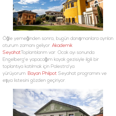
Öğle yemeğinden sonra, bugün danışmanlara ayrılan
oturum zamanı geliyor.
Akademik
Seyahat
Toplantılarım var. Ocak ayı sonunda
Engelberg'e yapacağım kayak gezisiyle ilgili bir
toplantıya katılmak için Palestra'ya
yürüyorum.
Bayan Philpot
Seyahat programını ve
eşya listesini gözden geçiriyor.