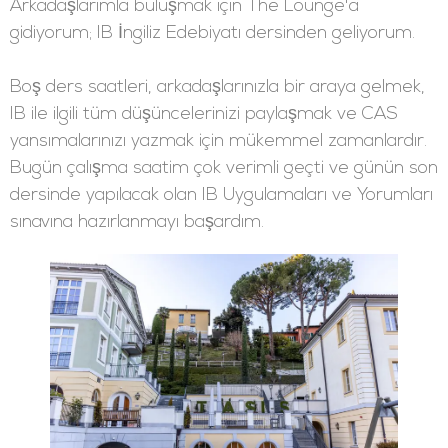
Arkadaşlarımla buluşmak için The Lounge'a
gidiyorum; IB İngiliz Edebiyatı dersinden geliyorum.
Boş ders saatleri, arkadaşlarınızla bir araya gelmek,
IB ile ilgili tüm düşüncelerinizi paylaşmak ve CAS
yansımalarınızı yazmak için mükemmel zamanlardır.
Bugün çalışma saatim çok verimli geçti ve günün son
dersinde yapılacak olan IB Uygulamaları ve Yorumları
sınavına hazırlanmayı başardım.