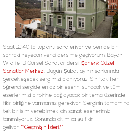
Saat 12:40'ta toplantı sona eriyor ve ben de bir
sonraki heyecan verici dersime geçiyorum: Bayan
Wild ile IB Görsel Sanatlar dersi.
Şahenk Güzel
Sanatlar Merkezi
. Bugün Şubat ayının sonlarında
gerçekleşecek sergimizi planlıyoruz. Sınıftaki her
öğrenci sergide en az bir eserini sunacak ve tüm
eserlerimizi birbirine bağlayacak bir tema üzerinde
fikir birliğine varmamız gerekiyor. Serginin tamamına
tek bir isim verebilmek için sanat eserlerimizi
tanımlıyoruz. Sonunda aklımıza şu fikir
geliyor:
“"Geçmişin İzleri."”