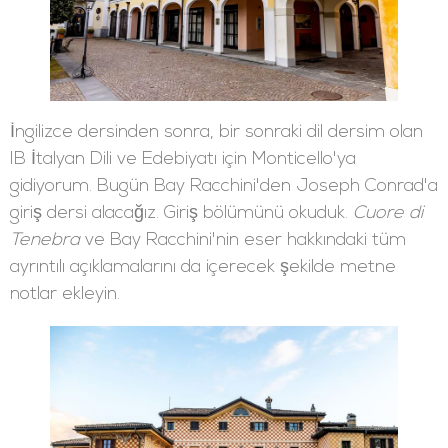
İngilizce dersinden sonra, bir sonraki dil dersim olan
IB İtalyan Dili ve Edebiyatı için Monticello'ya
gidiyorum. Bugün Bay Racchini'den Joseph Conrad'a
giriş dersi alacağız. Giriş bölümünü okuduk.
Cuore di
Tenebra
ve Bay Racchini'nin eser hakkındaki tüm
ayrıntılı açıklamalarını da içerecek şekilde metne
notlar ekleyin.