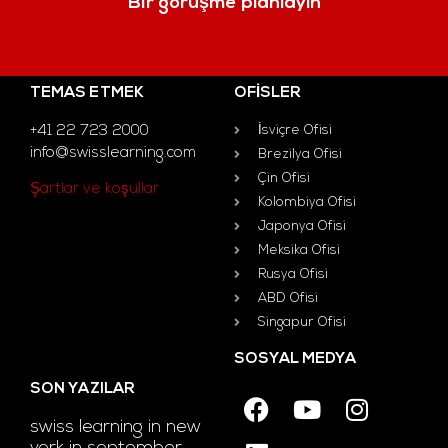
Bir görüşme planlayın
TEMAS ETMEK
OFISLER
+41 22 723 2000
İsviçre Ofisi
info@swisslearning.com
Brezilya Ofisi
Çin Ofisi
Şartlar ve koşullar
Kolombiya Ofisi
Japonya Ofisi
Meksika Ofisi
Rusya Ofisi
ABD Ofisi
Singapur Ofisi
SOSYAL MEDYA
SON YAZILAR
swiss learning in new