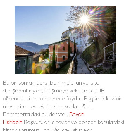
Bu bir sonraki ders, benim gibi üniversite
danışmanlarıyla görüşmeye vakti az olan IB
öğrencileri için son derece faydalı. Bugün ilk kez bir
üniversite destek dersine katılacağım.
Fiammetta'daki bu derste...
Bayan
Fishbein
Başvurular, sınavlar ve benzeri konulardaki
birçok sorumuzu açıklığa kavuşturuyor.