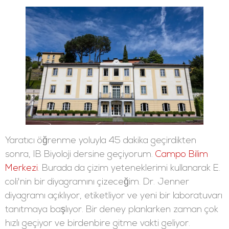
Yaratıcı öğrenme yoluyla 45 dakika geçirdikten
sonra, IB Biyoloji dersine geçiyorum.
Campo Bilim
Merkezi
. Burada da çizim yeteneklerimi kullanarak E.
coli'nin bir diyagramını çizeceğim. Dr. Jenner
diyagramı açıklıyor, etiketliyor ve yeni bir laboratuvarı
tanıtmaya başlıyor. Bir deney planlarken zaman çok
hızlı geçiyor ve birdenbire gitme vakti geliyor.