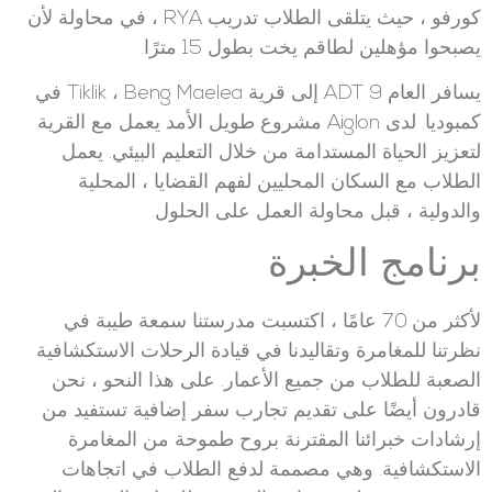
كورفو ، حيث يتلقى الطلاب تدريب RYA ، في محاولة لأن
يصبحوا مؤهلين لطاقم يخت بطول 15 مترًا.
يسافر العام 9 ADT إلى قرية Tiklik ، Beng Maelea في
كمبوديا. لدى Aiglon مشروع طويل الأمد يعمل مع القرية
لتعزيز الحياة المستدامة من خلال التعليم البيئي. يعمل
الطلاب مع السكان المحليين لفهم القضايا ، المحلية
والدولية ، قبل محاولة العمل على الحلول.
برنامج الخبرة
لأكثر من 70 عامًا ، اكتسبت مدرستنا سمعة طيبة في
نظرتنا للمغامرة وتقاليدنا في قيادة الرحلات الاستكشافية
الصعبة للطلاب من جميع الأعمار. على هذا النحو ، نحن
قادرون أيضًا على تقديم تجارب سفر إضافية تستفيد من
إرشادات خبرائنا المقترنة بروح طموحة من المغامرة
الاستكشافية. وهي مصممة لدفع الطلاب في اتجاهات