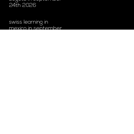
24th 2026
swiss learning in
mexico in september
22nd 2026
a place to discover
and develop talents.
apollo’s story at
collège du léman
© सभी अधिकार सुरक्षित
द्वारा संचालित
व्हाट्सएप चैट