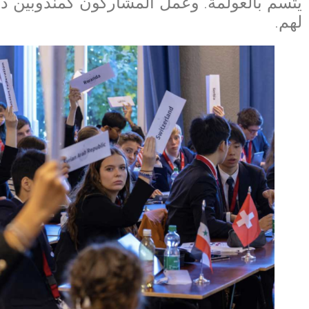
يتسم بالعولمة. وعمل المشاركون كمندوبين د
لهم.