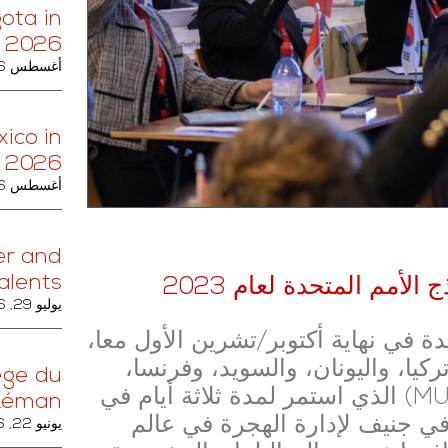
ota in
 2026
أغسطس 6, 2026
ico in
 2026
أغسطس 6, 2026
er and
alents.
أمم المتحدة لعام 2023
يوليو 29, 2026
دة في نهاية أكتوبر/تشرين الأول معا،
ركيا، واليونان، والسويد، وفرنسا،
lège du
وألمانيا. تناول مؤتمر نموذج الأمم المتحدة (MUN) الذي استمر لمدة ثلاثة أيام في
Léman
في جنيف لإدارة الهجرة في عالم
يونيو 22, 2026