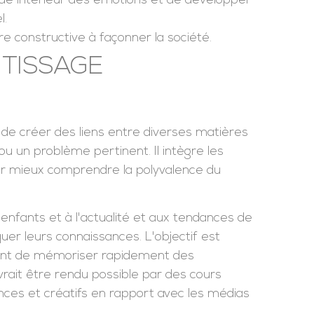
nde intérieur des émotions et de développer
l.
re constructive à façonner la société.
NTISSAGE
 de créer des liens entre diverses matières
ou un problème pertinent. Il intègre les
ur mieux comprendre la polyvalence du
 enfants et à l'actualité et aux tendances de
er leurs connaissances. L'objectif est
ent de mémoriser rapidement des
rait être rendu possible par des cours
ences et créatifs en rapport avec les médias