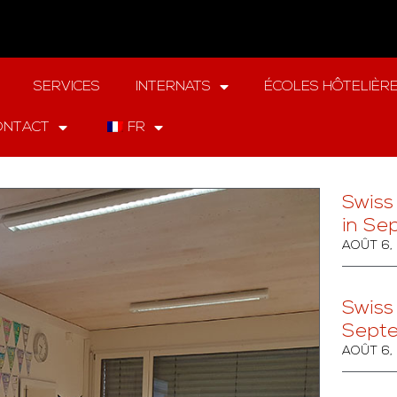
SERVICES
INTERNATS
ÉCOLES HÔTELIÈR
ONTACT
FR
Swiss
in Se
AOÛT 6,
Swiss
Sept
AOÛT 6,