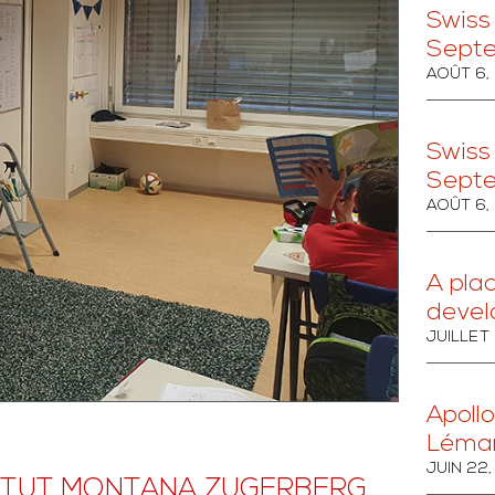
Swiss
Sept
AOÛT 6,
Swiss
Sept
AOÛT 6,
A pla
devel
JUILLET
Apollo
Léma
JUIN 22
STITUT MONTANA ZUGERBERG