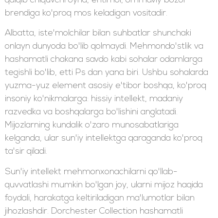
qalqib chiquvchi oyna, ehtimol, ommaviy bozor
brendiga ko'proq mos keladigan vositadir.
Albatta, iste'molchilar bilan suhbatlar shunchaki
onlayn dunyoda bo'lib qolmaydi. Mehmondo'stlik va
hashamatli chakana savdo kabi sohalar odamlarga
tegishli bo'lib, etti Ps dan yana biri. Ushbu sohalarda
yuzma-yuz element asosiy e'tibor boshqa, ko'proq
insoniy ko'nikmalarga: hissiy intellekt, madaniy
razvedka va boshqalarga bo'lishini anglatadi.
Mijozlarning kundalik o'zaro munosabatlariga
kelganda, ular sun'iy intellektga qaraganda ko'proq
ta'sir qiladi.
Sun'iy intellekt mehmonxonachilarni qo'llab-
quvvatlashi mumkin bo'lgan joy, ularni mijoz haqida
foydali, harakatga keltiriladigan ma'lumotlar bilan
jihozlashdir. Dorchester Collection hashamatli