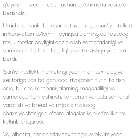
g'oyalarni taqdim etish uchun qo'shimcha vositalarni
berishdir.
Umid qilamanki, bu asar sotuvchilarga sun'iy intellekt
imkoniyatlari ko'lamini, ayniqsa ularning qo'l ostidagi
ma'lumotlar boyligini qazib olish samaradorligi va
samaradorligi bilan bog'liqligini etkazishga yordam
berdi.
Sun'iy intellekt marketingi yechimlari texnologiya
sektoriga xos bo'lgan jadal rivojlanish turini ko'rishi
aniq, bu esa kampaniyalarning maqsadliligi va
samaradorligini oshirish, kontentni yanada samarali
yaratish va brend va mijoz o'rtasidagi
shaxsiylashtirilgan o'zaro aloqalar kabi afzalliklarni
keltirib chiqaradi.
Va, albatta, har qanday texnologik evolyutsiyada