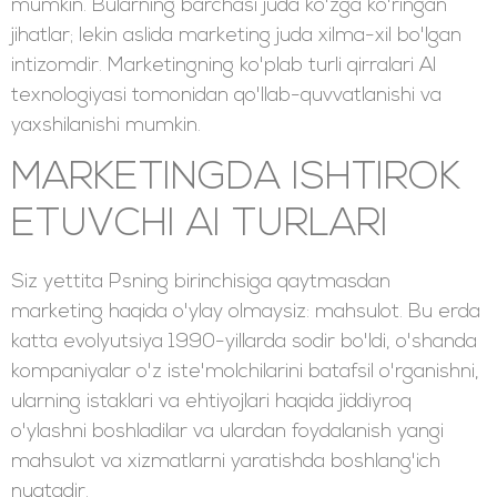
mumkin. Bularning barchasi juda ko'zga ko'ringan
jihatlar; lekin aslida marketing juda xilma-xil bo'lgan
intizomdir. Marketingning ko'plab turli qirralari AI
texnologiyasi tomonidan qo'llab-quvvatlanishi va
yaxshilanishi mumkin.
MARKETINGDA ISHTIROK
ETUVCHI AI TURLARI
Siz yettita Psning birinchisiga qaytmasdan
marketing haqida o'ylay olmaysiz: mahsulot. Bu erda
katta evolyutsiya 1990-yillarda sodir bo'ldi, o'shanda
kompaniyalar o'z iste'molchilarini batafsil o'rganishni,
ularning istaklari va ehtiyojlari haqida jiddiyroq
o'ylashni boshladilar va ulardan foydalanish yangi
mahsulot va xizmatlarni yaratishda boshlang'ich
nuqtadir.