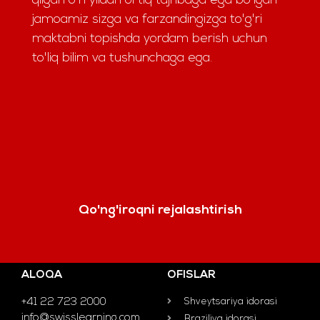
qilgan o'n yildan ortiq tajribaga ega bo'lgan
jamoamiz sizga va farzandingizga to'g'ri
maktabni topishda yordam berish uchun
to'liq bilim va tushunchaga ega.
Qo'ng'iroqni rejalashtirish
ALOQA
OFISLAR
+41 22 723 2000
Shveytsariya idorasi
info@swisslearning.com
Braziliya idorasi