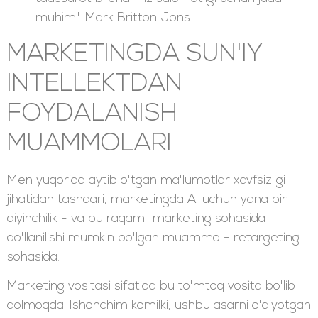
muhim". Mark Britton Jons
MARKETINGDA SUN'IY
INTELLEKTDAN
FOYDALANISH
MUAMMOLARI
Men yuqorida aytib o'tgan ma'lumotlar xavfsizligi
jihatidan tashqari, marketingda AI uchun yana bir
qiyinchilik - va bu raqamli marketing sohasida
qo'llanilishi mumkin bo'lgan muammo - retargeting
sohasida.
Marketing vositasi sifatida bu to'mtoq vosita bo'lib
qolmoqda. Ishonchim komilki, ushbu asarni o'qiyotgan