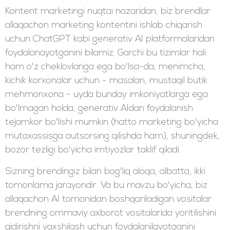
Kontent marketingi nuqtai nazaridan, biz brendlar
allaqachon marketing kontentini ishlab chiqarish
uchun ChatGPT kabi generativ AI platformalaridan
foydalanayotganini bilamiz. Garchi bu tizimlar hali
ham o'z cheklovlariga ega bo'lsa-da, menimcha,
kichik korxonalar uchun - masalan, mustaqil butik
mehmonxona - uyda bunday imkoniyatlarga ega
bo'lmagan holda, generativ AIdan foydalanish
tejamkor bo'lishi mumkin (hatto marketing bo'yicha
mutaxassisga autsorsing qilishda ham), shuningdek,
bozor tezligi bo'yicha imtiyozlar taklif qiladi.
Sizning brendingiz bilan bog'liq aloqa, albatta, ikki
tomonlama jarayondir. Va bu mavzu bo'yicha, biz
allaqachon AI tomonidan boshqariladigan vositalar
brendning ommaviy axborot vositalarida yoritilishini
qidirishni yaxshilash uchun foydalanilayotganini