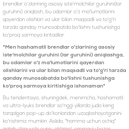
brendlar o'zlarining asosiy iste'molchilar guruhini(lar
guruhini) aniqlash, bu odamlar o'z ma'lumotlarini
qayerdan olishlari va ular bilan maqsadli va to'g'ri
tarzda qanday munosabatda bo'lishni tushunishga
ko'proq sarmoya kiritadilar.
"Men hashamatli brendlar o'zlarining asosiy
iste'molchilar guruhini (lar guruhini) aniqlashga,
bu odamlar o'z ma'lumotlarini qayerdan
olishlarini va ular bilan maqsadli va to'g'ri tarzda
qanday munosabatda bo'lishni tushunishga
ko'proq sarmoya kiritishiga ishonaman"
Bu tendentsiya, shuningdek, menimcha, hashamatli
va ultra-lyuks brendlar so'nggi yillarda juda keng
tarqalgan pop-up do'konlaridan uzoqlashayotganini
ko'rishimiz mumkin. Aslida, "hamma uchun ochiq"