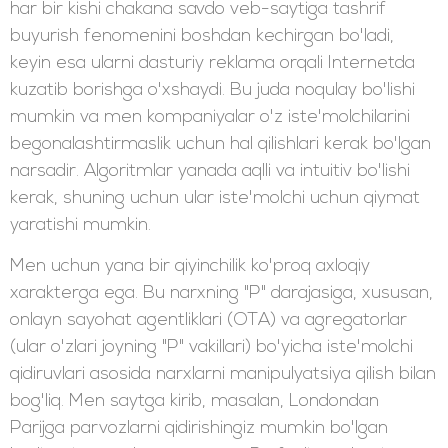
har bir kishi chakana savdo veb-saytiga tashrif
buyurish fenomenini boshdan kechirgan bo'ladi,
keyin esa ularni dasturiy reklama orqali Internetda
kuzatib borishga o'xshaydi. Bu juda noqulay bo'lishi
mumkin va men kompaniyalar o'z iste'molchilarini
begonalashtirmaslik uchun hal qilishlari kerak bo'lgan
narsadir. Algoritmlar yanada aqlli va intuitiv bo'lishi
kerak, shuning uchun ular iste'molchi uchun qiymat
yaratishi mumkin.
Men uchun yana bir qiyinchilik ko'proq axloqiy
xarakterga ega. Bu narxning "P" darajasiga, xususan,
onlayn sayohat agentliklari (OTA) va agregatorlar
(ular o'zlari joyning "P" vakillari) bo'yicha iste'molchi
qidiruvlari asosida narxlarni manipulyatsiya qilish bilan
bog'liq. Men saytga kirib, masalan, Londondan
Parijga parvozlarni qidirishingiz mumkin bo'lgan