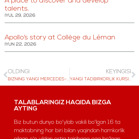
A place to discover and develop
talents.
IYUL 29, 2026
Apollo’s story at Collège du Léman
IYUN 22, 2026
OLDINGI
KEYINGISI
BIZNING YANGI MERCEDES-BENZ MURABBIYIMIZNI BEAU SOLEIL FLOTIGA TABRIKLAYMIZ!
YANGI TADBIRKORLIK KURSI AIGLON TALABALARIGA QANDAY YORDAM BERMOQDA
TALABLARINGIZ HAQIDA BIZGA
AYTING
Biz butun dunyo bo'ylab vakili bo'lgan 16 ta
maktabning har biri bilan yaqindan hamkorlik