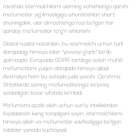
ravishda iste'molchilarni ularning xohishlariga qarshi
ma'lumotlar yig'ilmasligiga ishontirishlari shart;
shuningdek, ular almashishga rozi bo'lgan har
qanday ma'lumotlar to'g'ri ishlanishi.
Global nuqtai nazardan, bu iste'molchi uchun turli
darajadagi himoya bilan "yovvoyi g'arb" bo'lib
qolmoqda. Evropada GDPR tartibga solish muhiti
ma'lumotlarni yuqori darajada himoya qiladi;
Avstraliya ham bu sohada juda yaxshi. Qo'shma
Shtatlarda sizning ma'lumotlaringiz ko'proq
sotiladigan tovar sifatida ko'riladi.
Ma'lumotni qazib olish uchun sun'iy intellektdan
foydalanish keng tarqalgani sayin, iste'molchilarni
himoya qilish va ma'lumotlar xavfsizligiga bo'lgan
talablar yanada kuchayadi.