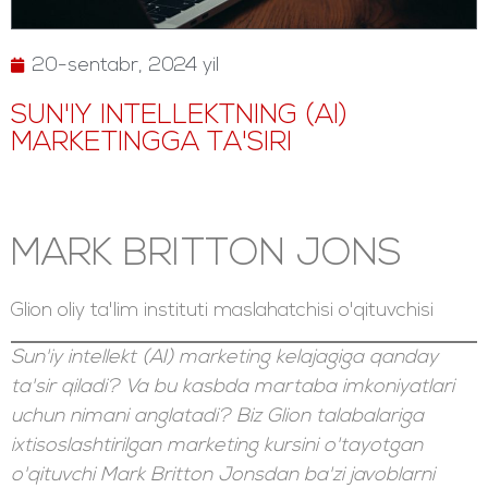
20-sentabr, 2024 yil
SUN'IY INTELLEKTNING (AI)
MARKETINGGA TA'SIRI
MARK BRITTON JONS
Glion oliy ta'lim instituti maslahatchisi o'qituvchisi
Sun'iy intellekt (AI) marketing kelajagiga qanday
ta'sir qiladi? Va bu kasbda martaba imkoniyatlari
uchun nimani anglatadi? Biz Glion talabalariga
ixtisoslashtirilgan marketing kursini o'tayotgan
o'qituvchi Mark Britton Jonsdan ba'zi javoblarni