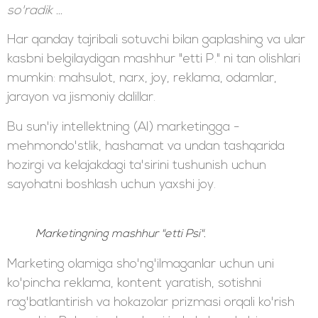
so'radik ...
Har qanday tajribali sotuvchi bilan gaplashing va ular
kasbni belgilaydigan mashhur "etti P." ni tan olishlari
mumkin: mahsulot, narx, joy, reklama, odamlar,
jarayon va jismoniy dalillar.
Bu sun'iy intellektning (AI) marketingga -
mehmondo'stlik, hashamat va undan tashqarida
hozirgi va kelajakdagi ta'sirini tushunish uchun
sayohatni boshlash uchun yaxshi joy.
Marketingning mashhur "etti Psi".
Marketing olamiga sho'ng'ilmaganlar uchun uni
ko'pincha reklama, kontent yaratish, sotishni
rag'batlantirish va hokazolar prizmasi orqali ko'rish