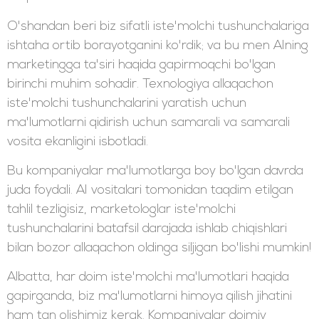
O'shandan beri biz sifatli iste'molchi tushunchalariga
ishtaha ortib borayotganini ko'rdik; va bu men AIning
marketingga ta'siri haqida gapirmoqchi bo'lgan
birinchi muhim sohadir. Texnologiya allaqachon
iste'molchi tushunchalarini yaratish uchun
ma'lumotlarni qidirish uchun samarali va samarali
vosita ekanligini isbotladi.
Bu kompaniyalar ma'lumotlarga boy bo'lgan davrda
juda foydali. AI vositalari tomonidan taqdim etilgan
tahlil tezligisiz, marketologlar iste'molchi
tushunchalarini batafsil darajada ishlab chiqishlari
bilan bozor allaqachon oldinga siljigan bo'lishi mumkin!
Albatta, har doim iste'molchi ma'lumotlari haqida
gapirganda, biz ma'lumotlarni himoya qilish jihatini
ham tan olishimiz kerak. Kompaniyalar doimiy