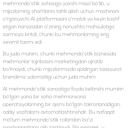
mehmondo'stlik sohasiga yaxshi misol bo'lib, u
mijozlarning sharhlarini tahlil qilish uchun mashinani
o'rganuvchi AI platformasini o'rnatdi va keyin kashf
etgan narsasidan o'zining nonushta mahsulotiga
sarmoya kiritdi, chunki bu mehmonlarning eng
sevimli taomi edi.
Bu juda muhim, chunki mehmondo'stlik biznesida
mehmonlar tajribasini marketingdan ajratib
bo'lmaydi, chunki mijozlarimizda qoldirgan taassurot
brendimiz salomatligi uchun juda muhim.
AI mehmondo'stlik sanoatiga foyda keltirishi mumkin
bo'lgan yana bir soha mehmonxona
operatsiyalarining bir qismi bo'lgan takrorlanadigan,
oddiy vazifalarni avtomatlashtirishdir. Bu nafaqat
ma'lum mehmondo'stlik rollaridan ba'zi
mashaqqatlarni olib tashlaydi; Shuningdek, u