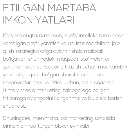
ETILGAN MARTABA
IMKONIYATLARI
Karyera nuqtai nazaridan, sun'iy intellekt tomonidan
yaratilgan profil yaratish va uni iste'molchilarni jalb
qilish strategiyalariga aylantirishda malakali
bo'lganlar, shuningdek, maqsadli iste'molchilar
guruhlari bilan suhbatlar o'tkazish uchun mos tarkibni
yaratishga qodir bo'lgan shaxslar uchun aniq
imkoniyatlar mavjud. Misol uchun, biz allaqachon
ijtimoiy media marketingi talabga ega bo'lgan
intizomga aylanganini ko'rganmiz va bu o'sib borishi
shubhasiz.
Shuningdek, menimcha, biz marketing sohasida
birinchi o'rinda turgan blokcheyn kabi