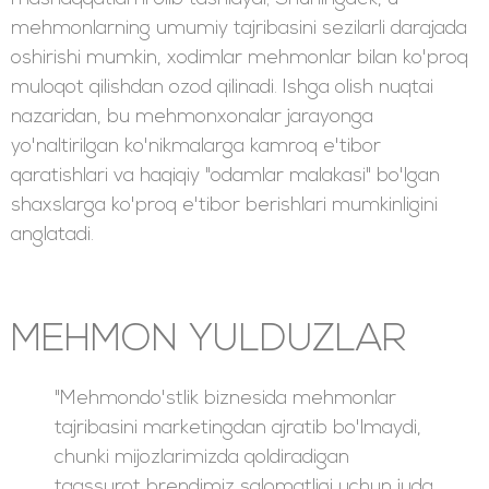
mehmonlarning umumiy tajribasini sezilarli darajada
oshirishi mumkin, xodimlar mehmonlar bilan ko'proq
muloqot qilishdan ozod qilinadi. Ishga olish nuqtai
nazaridan, bu mehmonxonalar jarayonga
yo'naltirilgan ko'nikmalarga kamroq e'tibor
qaratishlari va haqiqiy "odamlar malakasi" bo'lgan
shaxslarga ko'proq e'tibor berishlari mumkinligini
anglatadi.
MEHMON YULDUZLAR
"Mehmondo'stlik biznesida mehmonlar
tajribasini marketingdan ajratib bo'lmaydi,
chunki mijozlarimizda qoldiradigan
taassurot brendimiz salomatligi uchun juda