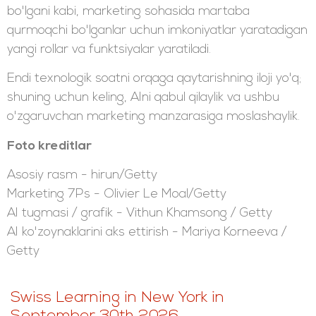
bo'lgani kabi, marketing sohasida martaba
qurmoqchi bo'lganlar uchun imkoniyatlar yaratadigan
yangi rollar va funktsiyalar yaratiladi.
Endi texnologik soatni orqaga qaytarishning iloji yo'q;
shuning uchun keling, AIni qabul qilaylik va ushbu
o'zgaruvchan marketing manzarasiga moslashaylik.
Foto kreditlar
Asosiy rasm - hirun/Getty
Marketing 7Ps - Olivier Le Moal/Getty
AI tugmasi / grafik - Vithun Khamsong / Getty
AI ko'zoynaklarini aks ettirish - Mariya Korneeva /
Getty
Swiss Learning in New York in