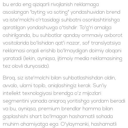
bu erda eng qiziqarli rivojlanish reklamaga
asoslangan "ayting va soting" yondashuvidan brend
va iste'molchi o'rtasidagi suhbatni osonlashtirishga
qaratilgan yondashuvga o'tishdir. To'g'ri amalga
oshirilganda, bu suhbatlar qanday ommaviy axborot
vositalarida bo'lishidan qat'i nazar, sof translyatsiya
reklamasi orqali erishib bo'lmaydigan doimiy aloqani
yaratadi (lekin, ayniqsa, ijtimoiy media reklamasining
tez olovli dunyosida).
Biroq, siz iste'molchi bilan suhbatlashishdan oldin,
avvalo, ularni topib, aniqlashingiz kerak. Sun'iy
intellekt texnologiyasi brendga o'z mijozlari
segmentini yanada aniqroq yoritishga yordam beradi
va bu, ayniqsa, premium brendlar hamma bilan
gaplashishi shart bo'lmagan hashamatli sohada
muhim ahamiyatga ega. O'ylaymanki, hashamatli