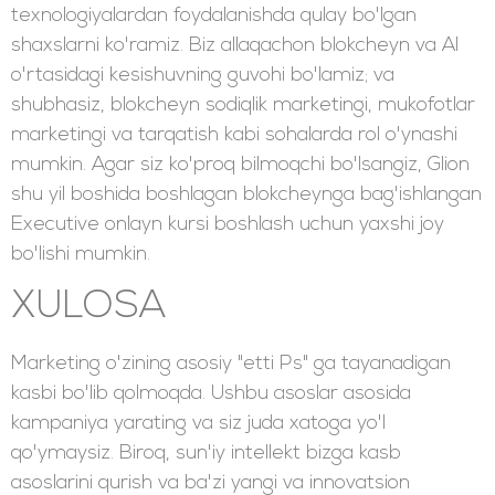
texnologiyalardan foydalanishda qulay bo'lgan
shaxslarni ko'ramiz. Biz allaqachon blokcheyn va AI
o'rtasidagi kesishuvning guvohi bo'lamiz; va
shubhasiz, blokcheyn sodiqlik marketingi, mukofotlar
marketingi va tarqatish kabi sohalarda rol o'ynashi
mumkin. Agar siz ko'proq bilmoqchi bo'lsangiz, Glion
shu yil boshida boshlagan blokcheynga bag'ishlangan
Executive onlayn kursi boshlash uchun yaxshi joy
bo'lishi mumkin.
XULOSA
Marketing o'zining asosiy "etti Ps" ga tayanadigan
kasbi bo'lib qolmoqda. Ushbu asoslar asosida
kampaniya yarating va siz juda xatoga yo'l
qo'ymaysiz. Biroq, sun'iy intellekt bizga kasb
asoslarini qurish va ba'zi yangi va innovatsion