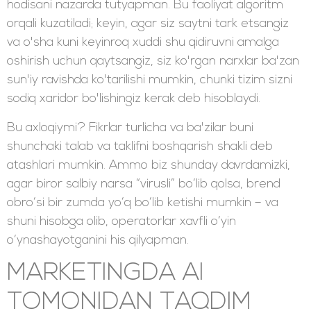
hodisani nazarda tutyapman. Bu faoliyat algoritm
orqali kuzatiladi; keyin, agar siz saytni tark etsangiz
va o'sha kuni keyinroq xuddi shu qidiruvni amalga
oshirish uchun qaytsangiz, siz ko'rgan narxlar ba'zan
sun'iy ravishda ko'tarilishi mumkin, chunki tizim sizni
sodiq xaridor bo'lishingiz kerak deb hisoblaydi.
Bu axloqiymi? Fikrlar turlicha va ba'zilar buni
shunchaki talab va taklifni boshqarish shakli deb
atashlari mumkin. Ammo biz shunday davrdamizki,
agar biror salbiy narsa “virusli” bo‘lib qolsa, brend
obro‘si bir zumda yo‘q bo‘lib ketishi mumkin – va
shuni hisobga olib, operatorlar xavfli o‘yin
o‘ynashayotganini his qilyapman.
MARKETINGDA AI
TOMONIDAN TAQDIM